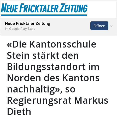
Abonnieren
Anmelden
Neue Fricktaler Zeitung
×
Öffnen
Im Google Play Store
«Die Kantonsschule
Stein stärkt den
Immobilien
Bildungsstandort im
anstaltungen
Norden des Kantons
Stellen
nachhaltig», so
E-
Regierungsrat Markus
Paper
Dieth
App