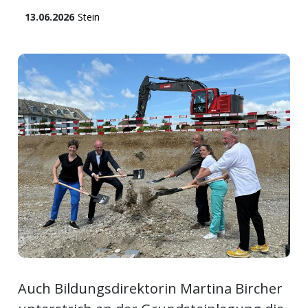
13.06.2026
Stein
Newsletter
rtseite
kt
eräte
tsbeilage
Auch Bildungsdirektorin Martina Bircher