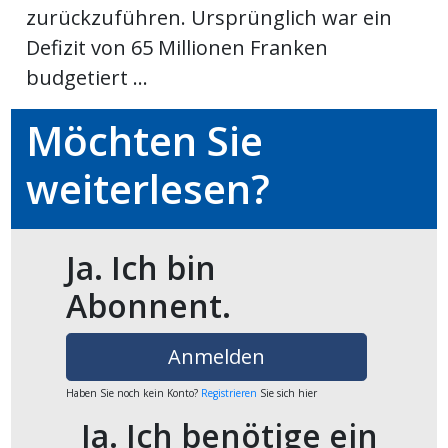
zurückzuführen. Ursprünglich war ein
Newsletter
Defizit von 65 Millionen Franken
budgetiert ...
rtseite
Möchten Sie
kt
weiterlesen?
Ja. Ich bin
Abonnent.
Anmelden
eräte
Haben Sie noch kein Konto?
Registrieren
Sie sich hier
tsbeilage
Ja. Ich benötige ein