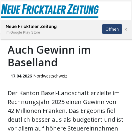
Abonnieren
Anmelden
Neue Fricktaler Zeitung
×
Öffnen
Im Google Play Store
Auch Gewinn im
Baselland
Immobilien
anstaltungen
17.04.2026
Nordwestschweiz
Stellen
Der Kanton Basel-Landschaft erzielte im
Rechnungsjahr 2025 einen Gewinn von
E-
42 Millionen Franken. Das Ergebnis fiel
Paper
deutlich besser aus als budgetiert und ist
vor allem auf höhere Steuereinnahmen
App