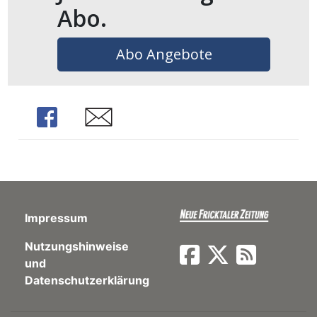
Abo.
en
Abo Angebote
Share
Share
Impressum
preise
Nutzungshinweise
und
Datenschutzerklärung