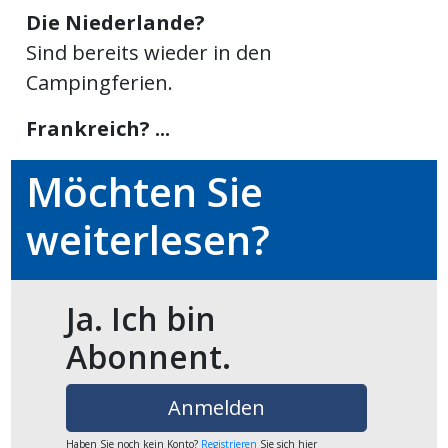
Die Niederlande?
Newsletter
Sind bereits wieder in den
rtseite
Campingferien.
Frankreich? ...
kt
Möchten Sie
weiterlesen?
Ja. Ich bin
Abonnent.
eräte
Anmelden
tsbeilage
Haben Sie noch kein Konto?
Registrieren
Sie sich hier