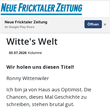
Abonnieren
Anmelden
Neue Fricktaler Zeitung
×
Öffnen
Im Google Play Store
Witte's Welt
Immobilien
03.07.2026
Kolumne
anstaltungen
Wir holen uns diesen Titel!
Stellen
Ronny Wittenwiler
Ich bin ja von Haus aus Optimist. Die
E-
Paper
Chancen, dieses Mal Geschichte zu
schreiben, stehen brutal gut.
App