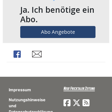
Ja. Ich benötige ein
en
Abo.
Abo Angebote
Share
Share
preise
Impressum
Nutzungshinweise
und
Datenschutzerklärung