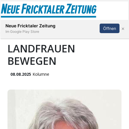
Abonnieren
Anmelden
Neue Fricktaler Zeitung
×
Öffnen
Im Google Play Store
LANDFRAUEN
BEWEGEN
Immobilien
anstaltungen
08.08.2025
Kolumne
Stellen
E-
Paper
App