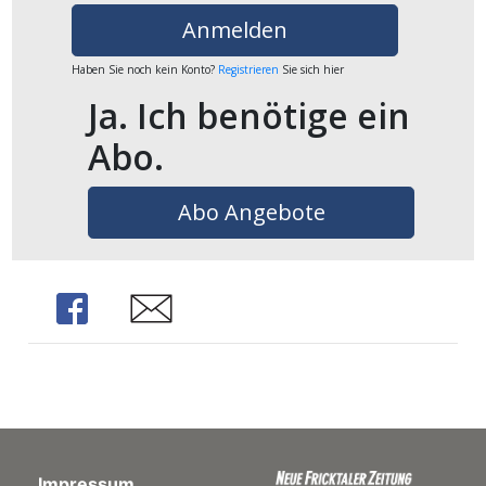
ents-
Anmelden
Haben Sie noch kein Konto?
Registrieren
Sie sich hier
Ja. Ich benötige ein
Abo.
Abo Angebote
Share
Share
Impressum