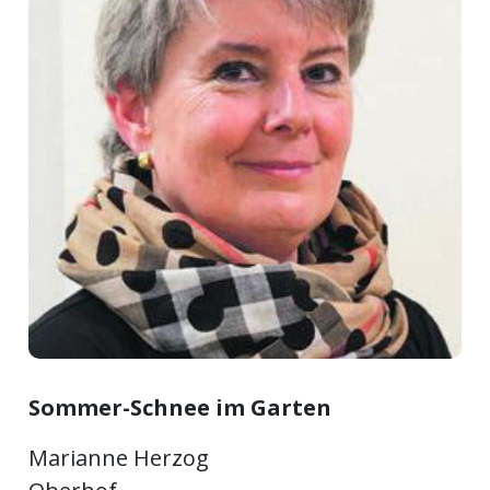
Newsletter
rtseite
kt
Sommer-Schnee im Garten
eräte
tsbeilage
Marianne Herzog