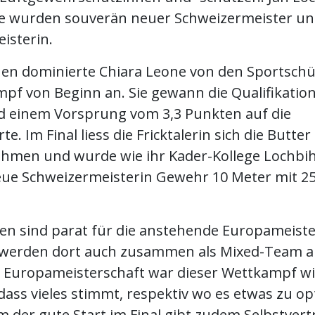
e wurden souverän neuer Schweizermeister u
isterin.
uen dominierte Chiara Leone von den Sportschü
pf von Beginn an. Sie gewann die Qualifikation
 einem Vorsprung vom 3,3 Punkten auf die
te. Im Final liess die Fricktalerin sich die Butte
hmen und wurde wie ihr Kader-Kollege Lochbih
ue Schweizermeisterin Gewehr 10 Meter mit 25
ten sind parat für die anstehende Europameiste
 werden dort auch zusammen als Mixed-Team a
r Europameisterschaft war dieser Wettkampf wi
dass vieles stimmt, respektiv wo es etwas zu o
lem der gute Start im Final gibt zudem Selbstver