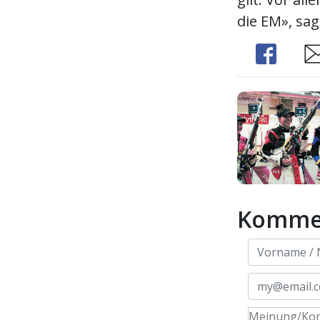
die EM», sa
Share
Sh
Komme