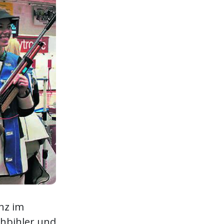
nz im
chbihler und