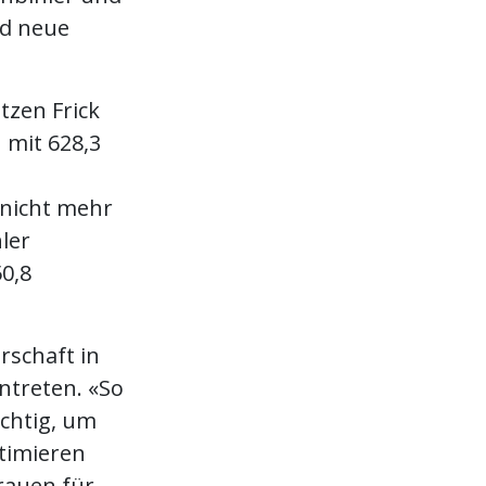
nd neue
tzen Frick
 mit 628,3
r nicht mehr
ler
0,8
rschaft in
ntreten. «So
chtig, um
ptimieren
trauen für