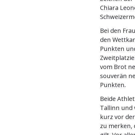
Chiara Leon
Schweizerme
Bei den Fra
den Wettkam
Punkten und
Zweitplatzier
vom Brot ne
souverän ne
Punkten.
Beide Athle
Tallinn und
kurz vor de
zu merken, 
gilt. Vor al