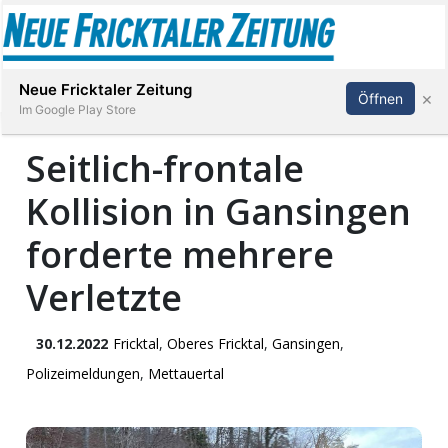
Abonnieren
Anmelden
Neue Fricktaler Zeitung
×
Öffnen
Im Google Play Store
Seitlich-frontale
Kollision in Gansingen
Immobilien
forderte mehrere
anstaltungen
Verletzte
Stellen
30.12.2022
Fricktal
,
Oberes Fricktal
,
Gansingen
,
E-
Polizeimeldungen
,
Mettauertal
Paper
App