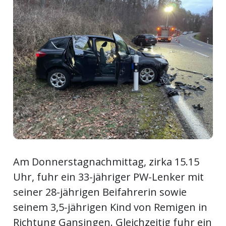
Newsletter
rtseite
kt
Am Donnerstagnachmittag, zirka 15.15
Uhr, fuhr ein 33-jähriger PW-Lenker mit
seiner 28-jährigen Beifahrerin sowie
eräte
seinem 3,5-jährigen Kind von Remigen in
tsbeilage
Richtung Gansingen. Gleichzeitig fuhr ein