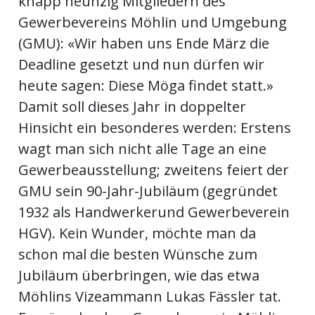
knapp neunzig Mitgliedern des
Gewerbevereins Möhlin und Umgebung
en
(GMU): «Wir haben uns Ende März die
Deadline gesetzt und nun dürfen wir
heute sagen: Diese Möga findet statt.»
Damit soll dieses Jahr in doppelter
Hinsicht ein besonderes werden: Erstens
wagt man sich nicht alle Tage an eine
Gewerbeausstellung; zweitens feiert der
GMU sein 90-Jahr-Jubiläum (gegründet
1932 als Handwerkerund Gewerbeverein
preise
HGV). Kein Wunder, möchte man da
schon mal die besten Wünsche zum
Jubiläum überbringen, wie das etwa
Möhlins Vizeammann Lukas Fässler tat.