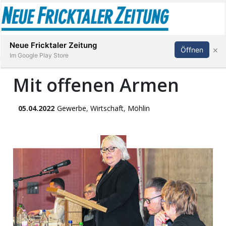
Abonnieren
Anmelden
Neue Fricktaler Zeitung
×
Öffnen
Im Google Play Store
Mit offenen Armen
Immobilien
05.04.2022
Gewerbe
,
Wirtschaft
,
Möhlin
anstaltungen
Stellen
E-
Paper
App