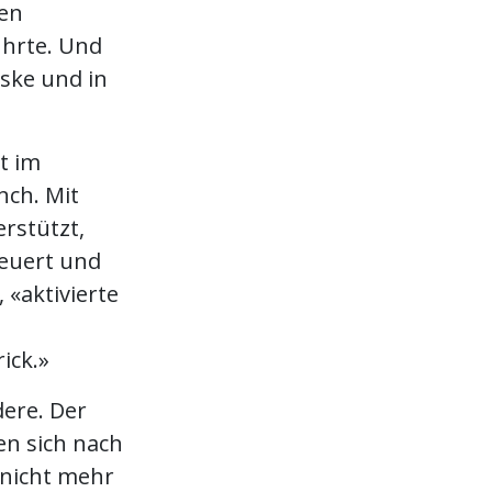
ien
ührte. Und
ske und in
t im
ch. Mit
rstützt,
euert und
 «aktivierte
ick.»
dere. Der
en sich nach
 nicht mehr