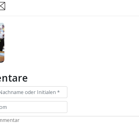
are
ntare