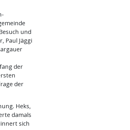
n-
hgemeinde
 Besuch und
, Paul Jäggi
 Aargauer
fang der
ersten
frage der
nnung. Heks,
ierte damals
innert sich