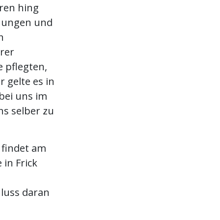
ren hing
ehungen und
n
rrer
e pflegten,
 gelte es in
bei uns im
ns selber zu
 findet am
 in Frick
luss daran