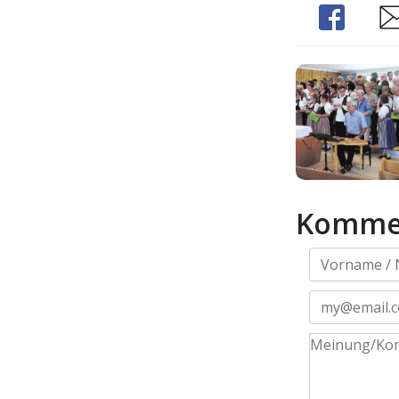
Share
Sh
Komme