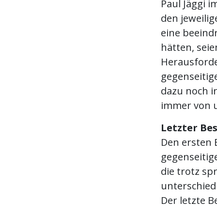
Paul Jäggi i
den jeweili
eine beeind
hätten, sei
Herausforde
gegenseitige
dazu noch in
immer von 
Letzter Bes
Den ersten 
gegenseitig
die trotz s
unterschied
Der letzte B