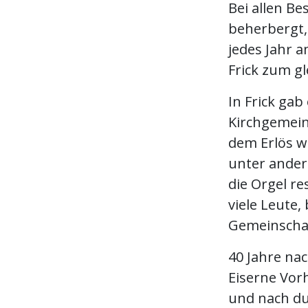
Bei allen B
beherbergt,
jedes Jahr 
Frick zum gl
In Frick ga
Kirchgemein
dem Erlös w
unter ander
die Orgel re
viele Leute,
Gemeinschaf
40 Jahre nac
Eiserne Vorh
und nach du