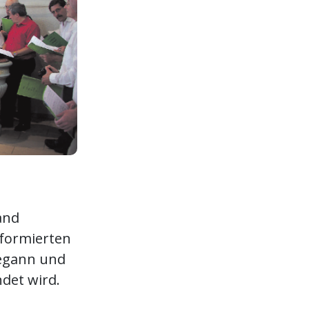
tand
eformierten
begann und
det wird.