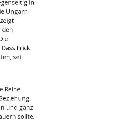
egenseitig in
ie Ungarn
zeigt
r den
Die
 Dass Frick
ten, sei
e Reihe
 Beziehung,
arn und ganz
uern sollte.