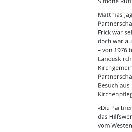
Simone Rufl
Matthias Jä
Partnerscha
Frick war s
doch war auc
– von 1976 b
Landeskirch
Kirchgemein
Partnerscha
Besuch aus 
Kirchenpfleg
«Die Partner
das Hilfswe
vom Westen 