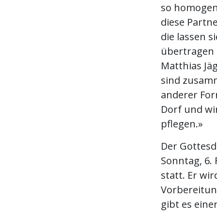
so homogen 
diese Partn
die lassen 
übertragen o
Matthias Jäg
sind zusamm
anderer For
Dorf und wir
pflegen.»
Der Gottesd
Sonntag, 6. 
statt. Er wir
Vorbereitun
gibt es eine