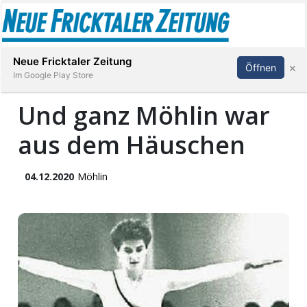
Abonnieren
Anmelden
Neue Fricktaler Zeitung
×
Öffnen
Im Google Play Store
Und ganz Möhlin war
aus dem Häuschen
Immobilien
anstaltungen
04.12.2020
Möhlin
Stellen
E-
Paper
App