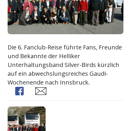
Newsletter
rtseite
kt
Die 6. Fanclub-Reise führte Fans, Freunde
und Bekannte der Helliker
Unterhaltungsband Silver-Birds kürzlich
auf ein abwechslungsreiches Gaudi-
Wochenende nach Innsbruck.
Share
Share
eräte
tsbeilage