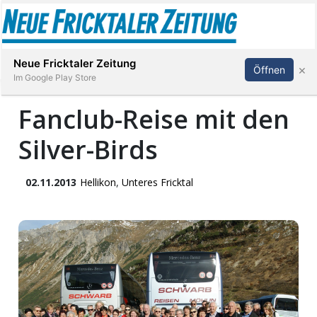
Abonnieren
Anmelden
Neue Fricktaler Zeitung
×
Öffnen
Im Google Play Store
Fanclub-Reise mit den
Silver-Birds
Immobilien
anstaltungen
02.11.2013
Hellikon
,
Unteres Fricktal
Stellen
E-
Paper
App