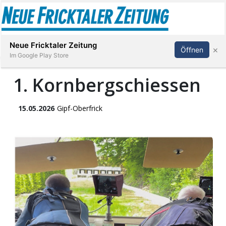
Abonnieren
Anmelden
Neue Fricktaler Zeitung
×
Öffnen
Im Google Play Store
1. Kornbergschiessen
Immobilien
15.05.2026
Gipf-Oberfrick
anstaltungen
Stellen
E-
Paper
App