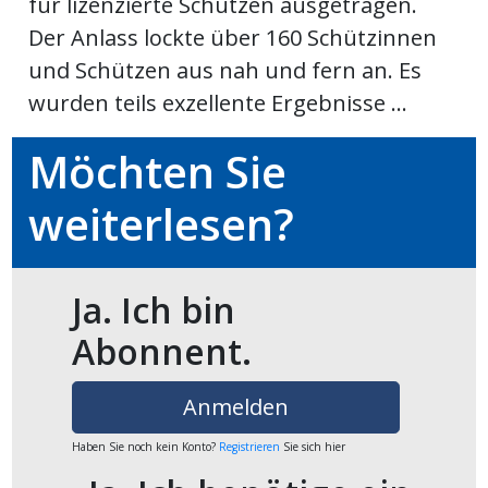
für lizenzierte Schützen ausgetragen.
Der Anlass lockte über 160 Schützinnen
en
und Schützen aus nah und fern an. Es
wurden teils exzellente Ergebnisse ...
Möchten Sie
weiterlesen?
Ja. Ich bin
Abonnent.
preise
Anmelden
Haben Sie noch kein Konto?
Registrieren
Sie sich hier