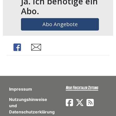
Ja. Ich benötige ein
ents-
Abo.
Abo Angebote
Share
Share
Impressum
Nutzungshinweise
und
Datenschutzerklärung