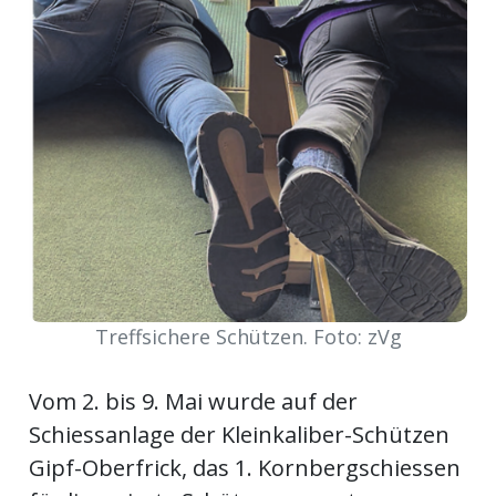
Newsletter
rtseite
kt
Treffsichere Schützen. Foto: zVg
Vom 2. bis 9. Mai wurde auf der
Schiessanlage der Kleinkaliber-Schützen
eräte
tsbeilage
Gipf-Oberfrick, das 1. Kornbergschiessen