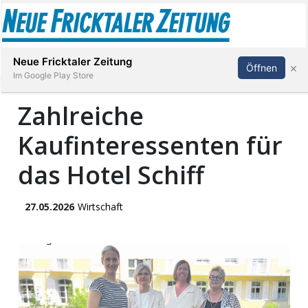
Abonnieren
Anmelden
Neue Fricktaler Zeitung
×
Öffnen
Im Google Play Store
Zahlreiche
Kaufinteressenten für
Immobilien
das Hotel Schiff
anstaltungen
27.05.2026
Wirtschaft
Stellen
E-
Paper
App