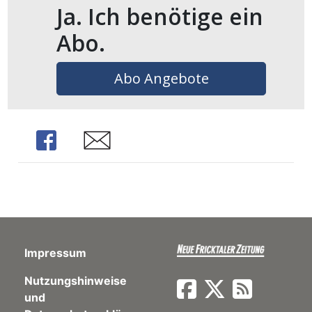
ents-
Ja. Ich benötige ein
Abo.
Abo Angebote
Share
Share
Impressum
Nutzungshinweise
und