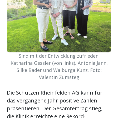
Newsletter
rtseite
kt
Sind mit der Entwicklung zufrieden:
Katharina Gessler (von links), Antonia Jann,
Silke Bader und Walburga Kunz. Foto:
Valentin Zumsteg
Die Schützen Rheinfelden AG kann für
das vergangene Jahr positive Zahlen
eräte
präsentieren. Der Gesamtertrag stieg,
tsbeilage
die Klinik erreichte eine Rekord-