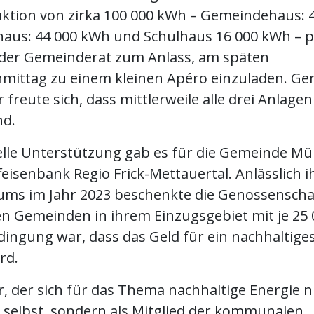
ktion von zirka 100 000 kWh – Gemeindehaus: 
aus: 44 000 kWh und Schulhaus 16 000 kWh – p
der Gemeinderat zum Anlass, am späten
ittag zu einem kleinen Apéro einzuladen. Ge
r freute sich, dass mittlerweile alle drei Anlagen
nd.
ielle Unterstützung gab es für die Gemeinde M
feisenbank Regio Frick-Mettauertal. Anlässlich i
äums im Jahr 2023 beschenkte die Genossenscha
hen Gemeinden in ihrem Einzugsgebiet mit je 25 
dingung war, dass das Geld für ein nachhaltiges
rd.
r, der sich für das Thema nachhaltige Energie n
selbst, sondern als Mitglied der kommunalen