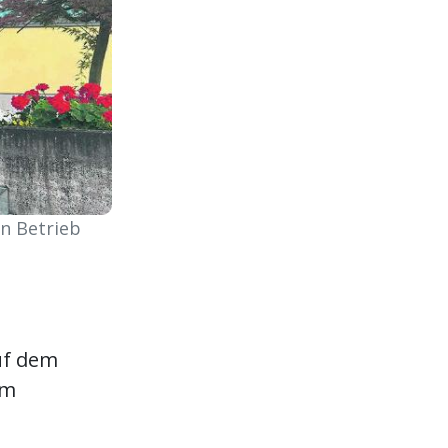
n Betrieb
uf dem
em