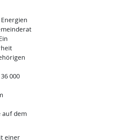
 Energien
emeinderat
Ein
heit
gehörigen
36 000
m
n
e auf dem
t einer