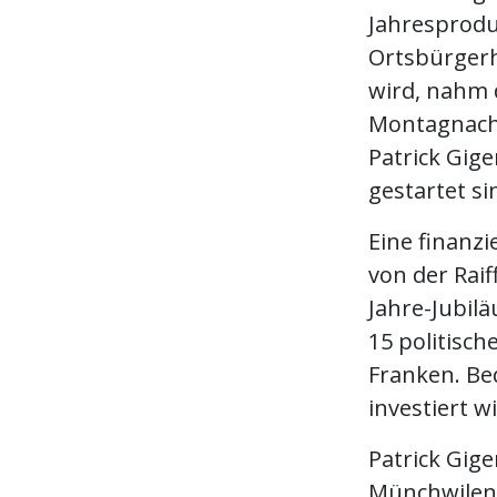
Jahresprodu
Ortsbürgerh
wird, nahm 
Montagnachm
Patrick Gige
gestartet si
Eine finanz
von der Raif
Jahre-Jubil
15 politisc
Franken. Be
investiert wi
Patrick Gige
Münchwilen 