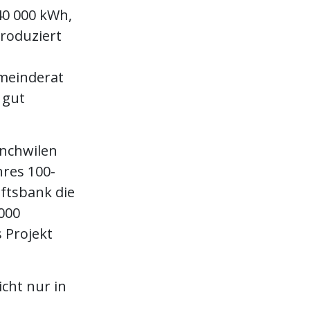
40 000 kWh,
roduziert
meinderat
 gut
ünchwilen
hres 100-
ftsbank die
000
 Projekt
icht nur in