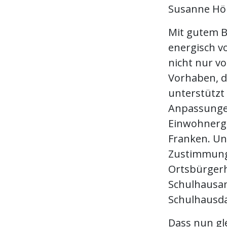
Susanne Hö
Mit gutem B
energisch v
nicht nur v
Vorhaben, d
unterstützt 
Anpassunge
Einwohnerg
Franken. Un
Zustimmung 
Ortsbürgerh
Schulhausan
Schulhausda
Dass nun gl