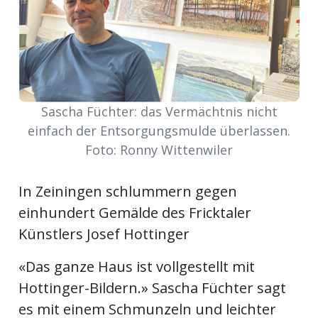
Newsletter
rtseite
kt
Sascha Füchter: das Vermächtnis nicht
einfach der Entsorgungsmulde überlassen.
Foto: Ronny Wittenwiler
In Zeiningen schlummern gegen
einhundert Gemälde des Fricktaler
Künstlers Josef Hottinger
«Das ganze Haus ist vollgestellt mit
eräte
Hottinger-Bildern.» Sascha Füchter sagt
tsbeilage
es mit einem Schmunzeln und leichter