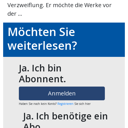
Verzweiflung. Er möchte die Werke vor
der ...
en
Möchten Sie
weiterlesen?
Ja. Ich bin
Abonnent.
preise
Anmelden
Haben Sie noch kein Konto?
Registrieren
Sie sich hier
Ja. Ich benötige ein
Abo.