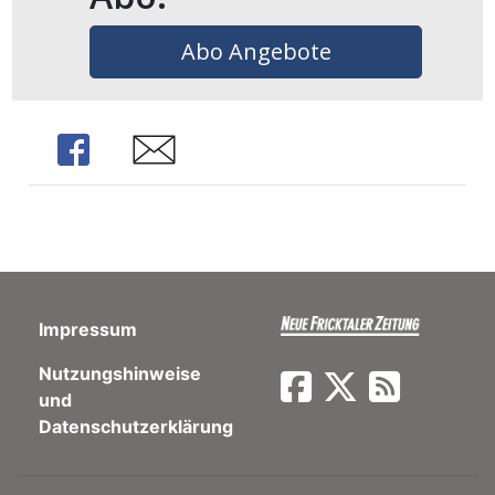
ents-
Abo Angebote
Share
Share
Impressum
Nutzungshinweise
und
Datenschutzerklärung