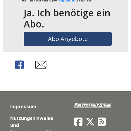
Haben Sie noch kein Konto?
Registrieren
Sie sich hier
Ja. Ich benötige ein
en
Abo.
Abo Angebote
Share
Share
preise
Impressum
Nutzungshinweise
und