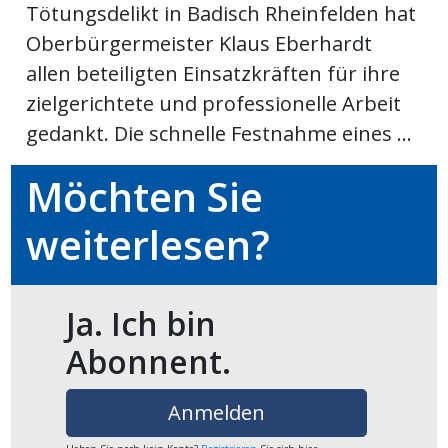
Tötungsdelikt in Badisch Rheinfelden hat
Oberbürgermeister Klaus Eberhardt
Newsletter
allen beteiligten Einsatzkräften für ihre
rtseite
zielgerichtete und professionelle Arbeit
gedankt. Die schnelle Festnahme eines ...
kt
Möchten Sie
weiterlesen?
Ja. Ich bin
Abonnent.
eräte
Anmelden
tsbeilage