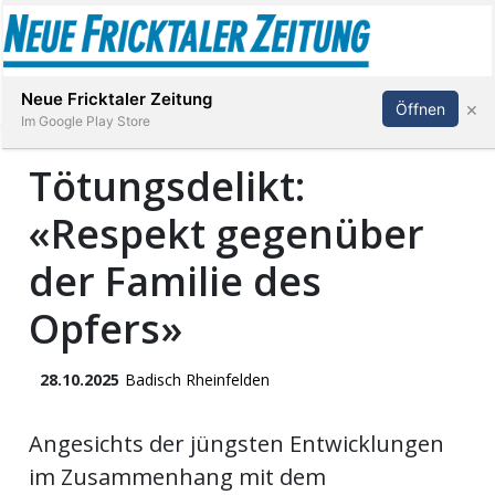
Abonnieren
Anmelden
Neue Fricktaler Zeitung
×
Öffnen
Im Google Play Store
Tötungsdelikt:
«Respekt gegenüber
Immobilien
der Familie des
anstaltungen
Opfers»
Stellen
28.10.2025
Badisch Rheinfelden
E-
Paper
Angesichts der jüngsten Entwicklungen
im Zusammenhang mit dem
App