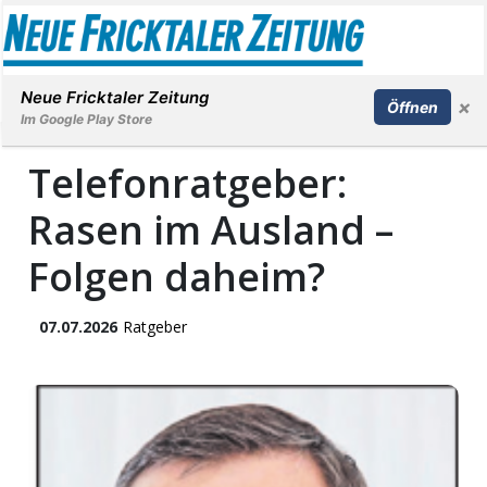
Abonnieren
Anmelden
Neue Fricktaler Zeitung
×
Öffnen
Im Google Play Store
Telefonratgeber:
Rasen im Ausland –
Immobilien
Folgen daheim?
anstaltungen
07.07.2026
Ratgeber
Stellen
E-
Paper
App