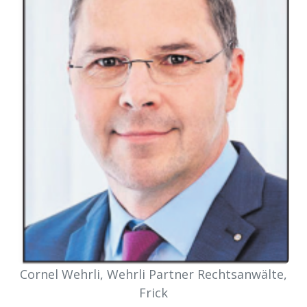
Newsletter
rtseite
kt
eräte
Cornel Wehrli, Wehrli Partner Rechtsanwälte,
tsbeilage
Frick