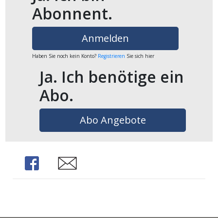
ents-
Abonnent.
Anmelden
Haben Sie noch kein Konto?
Registrieren
Sie sich hier
Ja. Ich benötige ein
Abo.
Abo Angebote
Share
Share