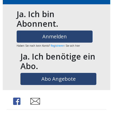
Ja. Ich bin
en
Abonnent.
Anmelden
Haben Sie noch kein Konto?
Registrieren
Sie sich hier
Ja. Ich benötige ein
Abo.
Abo Angebote
preise
Share
Share