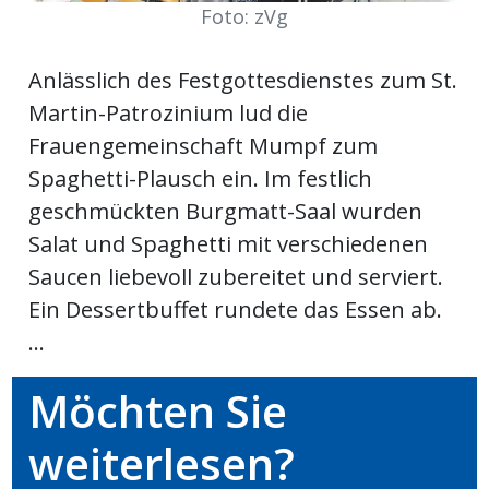
Foto: zVg
Newsletter
Anlässlich des Festgottesdienstes zum St.
rtseite
Martin-Patrozinium lud die
Frauengemeinschaft Mumpf zum
kt
Spaghetti-Plausch ein. Im festlich
geschmückten Burgmatt-Saal wurden
Salat und Spaghetti mit verschiedenen
Saucen liebevoll zubereitet und serviert.
Ein Dessertbuffet rundete das Essen ab.
...
Möchten Sie
eräte
weiterlesen?
tsbeilage