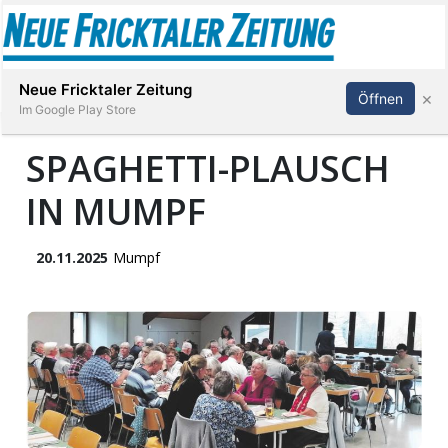
Abonnieren
Anmelden
Neue Fricktaler Zeitung
×
Öffnen
Im Google Play Store
SPAGHETTI-PLAUSCH
IN MUMPF
Immobilien
anstaltungen
20.11.2025
Mumpf
Stellen
E-
Paper
App