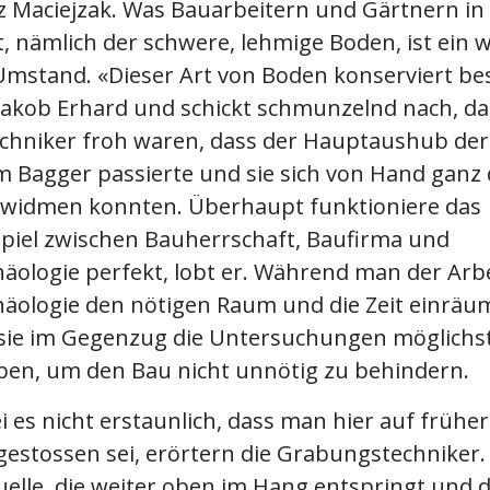
z Maciejzak. Was Bauarbeitern und Gärtnern in
t, nämlich der schwere, lehmige Boden, ist ein 
 Umstand. «Dieser Art von Boden konserviert b
Jakob Erhard und schickt schmunzelnd nach, das
hniker froh waren, dass der Hauptaushub de
m Bagger passierte und sie sich von Hand ganz 
t widmen konnten. Überhaupt funktioniere das
el zwischen Bauherrschaft, Baufirma und
äologie perfekt, lobt er. Während man der Arbe
äologie den nötigen Raum und die Zeit einräu
sie im Gegenzug die Untersuchungen möglichst
ben, um den Bau nicht unnötig zu behindern.
ei es nicht erstaunlich, dass man hier auf frühe
gestossen sei, erörtern die Grabungstechniker.
elle, die weiter oben im Hang entspringt und 