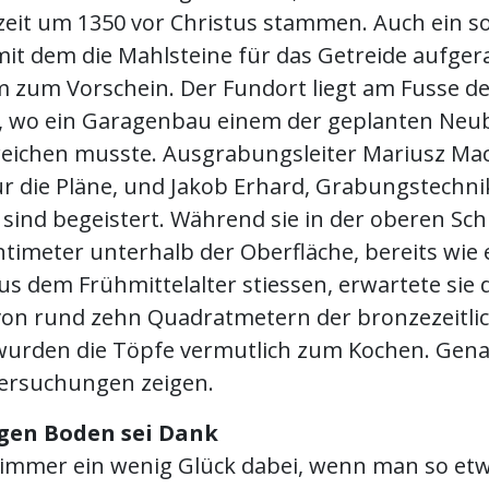
eit um 1350 vor Christus stammen. Auch ein 
 mit dem die Mahlsteine für das Getreide aufge
 zum Vorschein. Der Fundort liegt am Fusse d
, wo ein Garagenbau einem der geplanten Neu
eichen musste. Ausgrabungsleiter Mariusz Mac
ür die Pläne, und Jakob Erhard, Grabungstechni
sind begeistert. Während sie in der oberen Sch
ntimeter unterhalb der Oberfläche, bereits wie
us dem Frühmittelalter stiessen, erwartete sie 
von rund zehn Quadratmetern der bronzezeitli
urden die Töpfe vermutlich zum Kochen. Gen
ersuchungen zeigen.
gen Boden sei Dank
h immer ein wenig Glück dabei, wenn man so etw