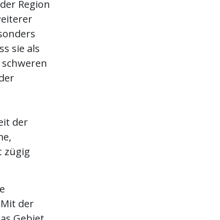
 der Region
weiterer
esonders
s sie als
r schweren
der
it der
me,
 zügig
re
 Mit der
das Gebiet