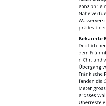
ganzjährig 
Nähe verfüg
Wasserverso
prädestinier
Bekannte 
Deutlich ne
dem Frühmitt
n.Chr. und 
Übergang vo
Fränkische 
fanden die 
Meter grosse
grosses Wal
Überreste e