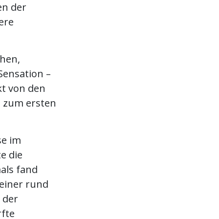
en der
ere
chen,
Sensation –
kt von den
h zum ersten
se im
e die
als fand
seiner rund
 der
rfte