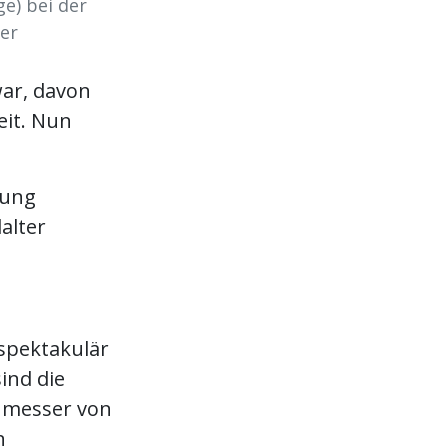
ge) bei der
ler
war, davon
eit. Nun
uung
alter
spektakulär
ind die
hmesser von
n