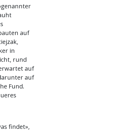
sogenannter
rauht
es
bauten auf
iejzak,
ker in
icht, rund
 erwartet auf
darunter auf
che Fund.
aueres
as findet»,