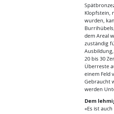
Spätbronzez
Klopfstein,
wurden, kam
Burrihübels
dem Areal w
zuständig f
Ausbildung, 
20 bis 30 Ze
Überreste a
einem Feld 
Gebraucht w
werden Unt
Dem lehmi
«Es ist auc