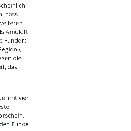
scheinlich
h, dass
weiteren
ls Amulett
te Fundort
Region»,
ssen die
t, das
el mit vier
este
rschein.
nden Funde