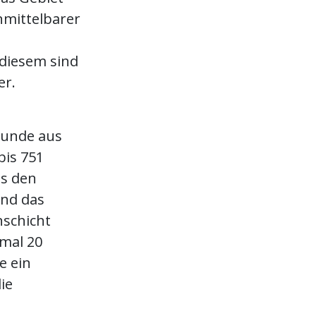
nmittelbarer
 diesem sind
er.
 Funde aus
bis 751
as den
und das
nschicht
mal 20
e ein
ie