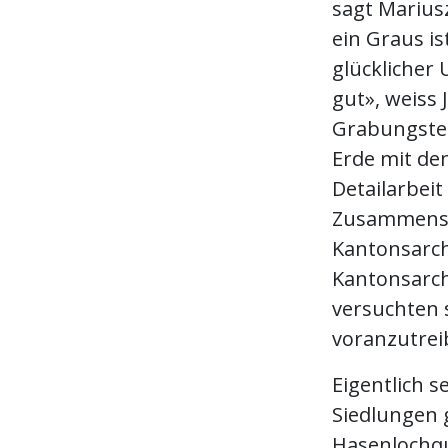
sagt Marius
ein Graus is
glücklicher
gut», weiss 
Grabungstec
Erde mit de
Detailarbei
Zusammenspi
Kantonsarch
Kantonsarch
versuchten 
voranzutrei
Eigentlich s
Siedlungen 
Hasenlochqu