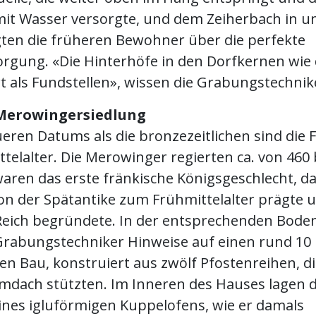
mit Wasser versorgte, und dem Zeiherbach in u
ten die früheren Bewohner über die perfekte
rgung. «Die Hinterhöfe in den Dorfkernen wie
t als Fundstellen», wissen die Grabungstechnik
Merowingersiedlung
ueren Datums als die bronzezeitlichen sind die
elalter. Die Merowinger regierten ca. von 460 
waren das erste fränkische Königsgeschlecht, d
n der Spätantike zum Frühmittelalter prägte 
Reich begründete. In der entsprechenden Bode
Grabungstechniker Hinweise auf einen rund 10 
n Bau, konstruiert aus zwölf Pfostenreihen, di
mdach stützten. Im Inneren des Hauses lagen d
ines igluförmigen Kuppelofens, wie er damals