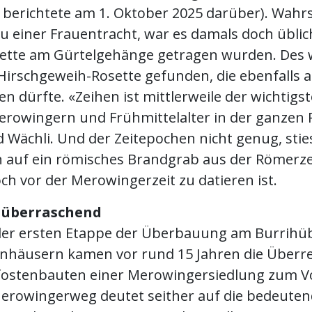
fo berichtete am 1. Oktober 2025 darüber). Wahr
u einer Frauentracht, war es damals doch üblic
ette am Gürtelgehänge getragen wurden. Des 
Hirschgeweih-Rosette gefunden, die ebenfalls a
n dürfte. «Zeihen ist mittlerweile der wichtigs
erowingern und Frühmittelalter in der ganzen 
 Wächli. Und der Zeitepochen nicht genug, stie
 auf ein römisches Brandgrab aus der Römerzei
h vor der Merowingerzeit zu datieren ist.
 überraschend
 der ersten Etappe der Überbauung am Burrihüb
nhäusern kamen vor rund 15 Jahren die Überr
ostenbauten einer Merowingersiedlung zum Vo
rowingerweg deutet seither auf die bedeute