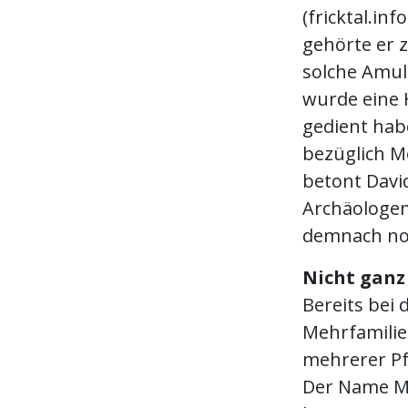
(fricktal.in
gehörte er z
solche Amul
wurde eine 
gedient habe
bezüglich M
betont David
Archäologen
demnach noc
Nicht ganz
Bereits bei
Mehrfamilie
mehrerer Pf
Der Name Me