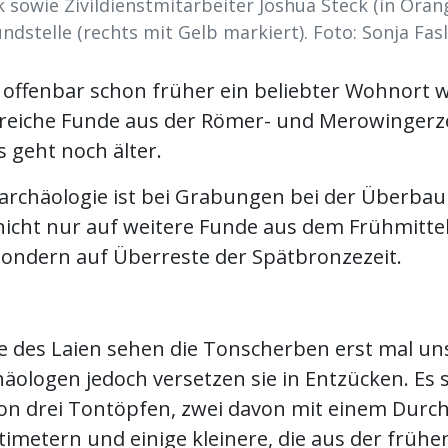
 sowie Zivildienstmitarbeiter Joshua Steck (in Oran
ndstelle (rechts mit Gelb markiert). Foto: Sonja Fas
 offenbar schon früher ein beliebter Wohnort 
reiche Funde aus der Römer- und Merowingerz
Es geht noch älter.
archäologie ist bei Grabungen bei der Überba
nicht nur auf weitere Funde aus dem Frühmittel
sondern auf Überreste der Spätbronzezeit.
e des Laien sehen die Tonscherben erst mal un
häologen jedoch versetzen sie in Entzücken. Es s
on drei Tontöpfen, zwei davon mit einem Durc
imetern und einige kleinere, die aus der frühe