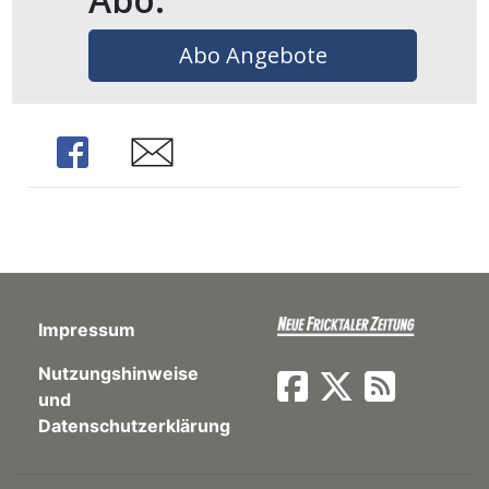
ents-
Abo Angebote
Share
Share
Impressum
Nutzungshinweise
und
Datenschutzerklärung