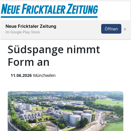
Abonnieren
Anmelden
Neue Fricktaler Zeitung
×
Öffnen
Im Google Play Store
Südspange nimmt
Form an
Immobilien
anstaltungen
11.06.2026
Münchwilen
Stellen
E-
Paper
App