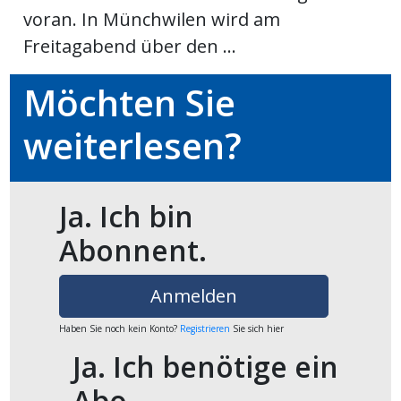
voran. In Münchwilen wird am
Freitagabend über den ...
en
Möchten Sie
weiterlesen?
Ja. Ich bin
Abonnent.
preise
Anmelden
Haben Sie noch kein Konto?
Registrieren
Sie sich hier
Ja. Ich benötige ein
Abo.