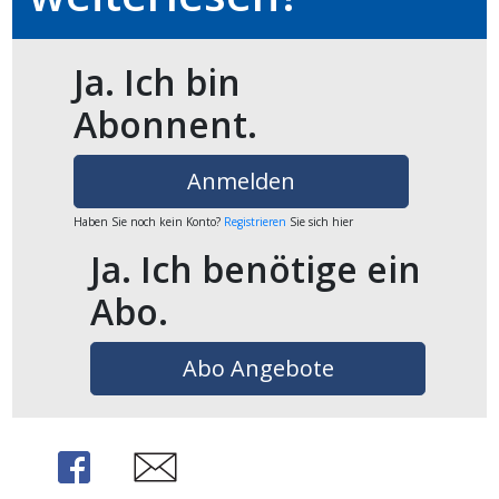
en
Ja. Ich bin
Abonnent.
Anmelden
Haben Sie noch kein Konto?
Registrieren
Sie sich hier
Ja. Ich benötige ein
Abo.
preise
Abo Angebote
Share
Share