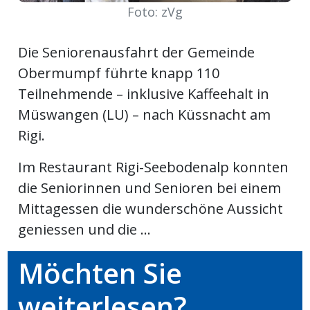
Foto: zVg
Newsletter
Die Seniorenausfahrt der Gemeinde
rtseite
Obermumpf führte knapp 110
Teilnehmende – inklusive Kaffeehalt in
kt
Müswangen (LU) – nach Küssnacht am
Rigi.
Im Restaurant Rigi-Seebodenalp konnten
die Seniorinnen und Senioren bei einem
Mittagessen die wunderschöne Aussicht
geniessen und die ...
Möchten Sie
eräte
tsbeilage
weiterlesen?