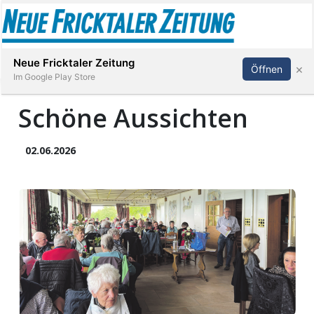
Abonnieren
Anmelden
Neue Fricktaler Zeitung
×
Öffnen
Im Google Play Store
Schöne Aussichten
Immobilien
02.06.2026
anstaltungen
Stellen
E-
Paper
App