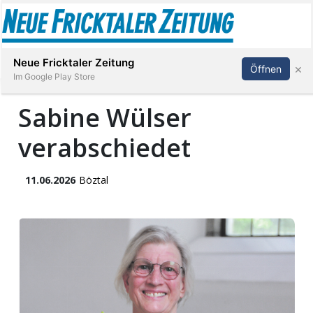
Abonnieren
Anmelden
Neue Fricktaler Zeitung
×
Öffnen
Im Google Play Store
Sabine Wülser
verabschiedet
Immobilien
anstaltungen
11.06.2026
Böztal
Stellen
E-
Paper
App