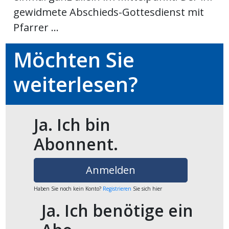
gewidmete Abschieds-Gottesdienst mit
Pfarrer ...
en
Möchten Sie
weiterlesen?
Ja. Ich bin
Abonnent.
preise
Anmelden
Haben Sie noch kein Konto?
Registrieren
Sie sich hier
Ja. Ich benötige ein