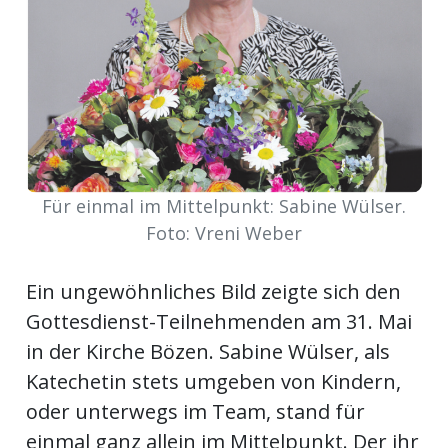
Newsletter
rtseite
kt
Für einmal im Mittelpunkt: Sabine Wülser.
Foto: Vreni Weber
Ein ungewöhnliches Bild zeigte sich den
Gottesdienst-Teilnehmenden am 31. Mai
in der Kirche Bözen. Sabine Wülser, als
Katechetin stets umgeben von Kindern,
eräte
oder unterwegs im Team, stand für
tsbeilage
einmal ganz allein im Mittelpunkt. Der ihr