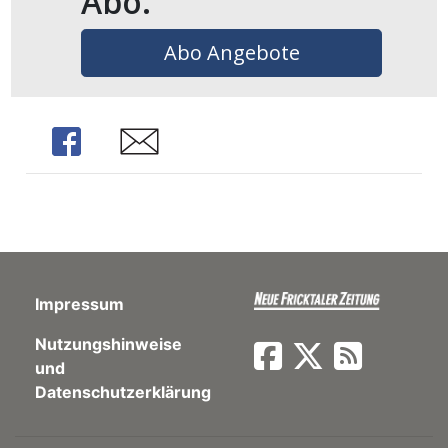
Abo.
ents-
Abo Angebote
Share
Share
Impressum
Nutzungshinweise
und
Datenschutzerklärung