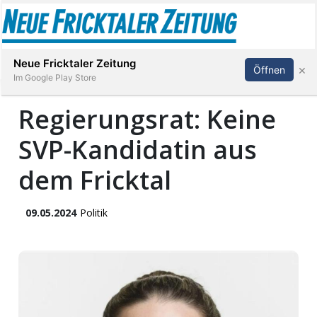
Abonnieren
Anmelden
Neue Fricktaler Zeitung
×
Öffnen
Im Google Play Store
Regierungsrat: Keine
SVP-Kandidatin aus
Immobilien
dem Fricktal
anstaltungen
09.05.2024
Politik
Stellen
E-
Paper
App