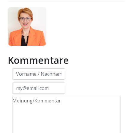
ents-
Kommentare