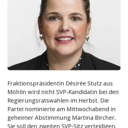
Newsletter
rtseite
kt
Fraktionspräsidentin Désirée Stutz aus
Möhlin wird nicht SVP-Kandidatin bei den
Regierungsratswahlen im Herbst. Die
Partei nominierte am Mittwochabend in
eräte
geheimer Abstimmung Martina Bircher.
tsbeilage
Sie soll den zweiten SVP-Sitz verteidigen.