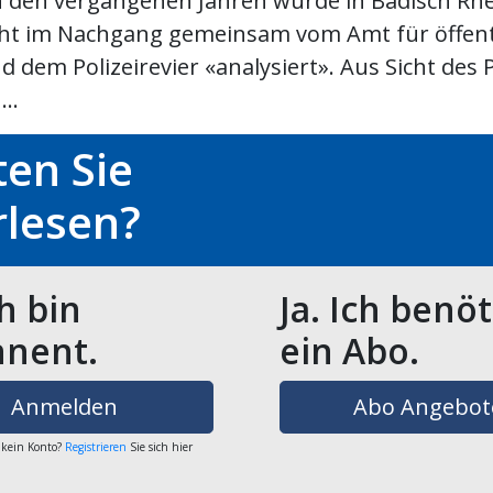
n den vergangenen Jahren wurde in Badisch Rhe
cht im Nachgang gemeinsam vom Amt für öffent
dem Polizeirevier «analysiert». Aus Sicht des P
..
en Sie
rlesen?
ch bin
Ja. Ich benö
nent.
ein Abo.
Anmelden
Abo Angebot
 kein Konto?
Registrieren
Sie sich hier