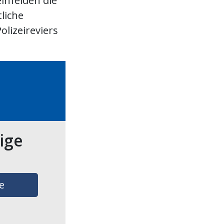
infelden die
liche
olizeireviers
tige
e