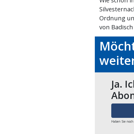
Wie schon i
Silvesterna
Ordnung und 
von Badisch .
Möcht
weite
Ja. I
Abon
Haben Sie noch