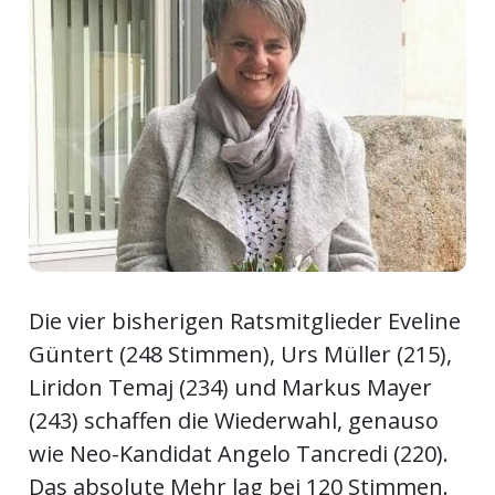
Newsletter
rtseite
kt
Die vier bisherigen Ratsmitglieder Eveline
Güntert (248 Stimmen), Urs Müller (215),
Liridon Temaj (234) und Markus Mayer
(243) schaffen die Wiederwahl, genauso
eräte
wie Neo-Kandidat Angelo Tancredi (220).
tsbeilage
Das absolute Mehr lag bei 120 Stimmen.