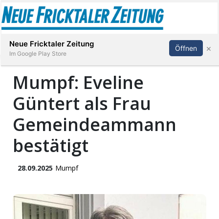
Abonnieren
Anmelden
Neue Fricktaler Zeitung
×
Öffnen
Im Google Play Store
Mumpf: Eveline
Güntert als Frau
Immobilien
Gemeindeammann
anstaltungen
bestätigt
Stellen
28.09.2025
Mumpf
E-
Paper
App