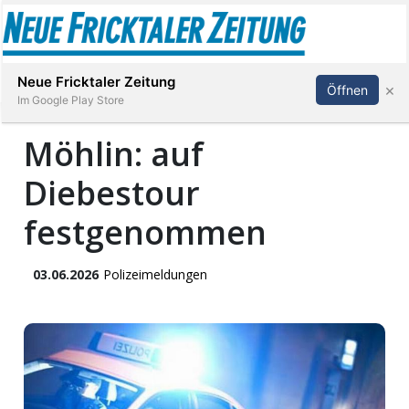
Abonnieren
Anmelden
Neue Fricktaler Zeitung
×
Öffnen
Im Google Play Store
Möhlin: auf
Diebestour
Immobilien
festgenommen
anstaltungen
03.06.2026
Polizeimeldungen
Stellen
E-
Paper
App