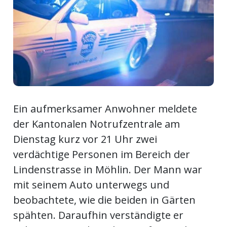
Newsletter
rtseite
kt
Ein aufmerksamer Anwohner meldete
der Kantonalen Notrufzentrale am
Dienstag kurz vor 21 Uhr zwei
verdächtige Personen im Bereich der
Lindenstrasse in Möhlin. Der Mann war
mit seinem Auto unterwegs und
eräte
beobachtete, wie die beiden in Gärten
tsbeilage
spähten. Daraufhin verständigte er