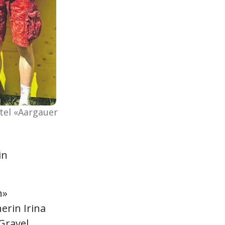
itel «Aargauer
in
n»
erin Irina
Gravel