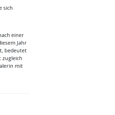
e sich
nach einer
diesem Jahr
t, bedeutet
t zugleich
lerin mit