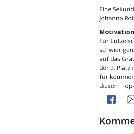
Eine Sekunde
Johanna Rot
Motivation
Für Lützelsc
schwierigen
auf das Gra
der 2. Platz
für kommend
diesem Top-R
Share
Sh
Komme