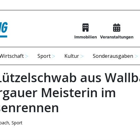
Immobilien
Veranstaltungen
Wirtschaft
Sport
Kultur
Sonderausgaben
 Lützelschwab aus Wall
argauer Meisterin im
senrennen
bach
,
Sport