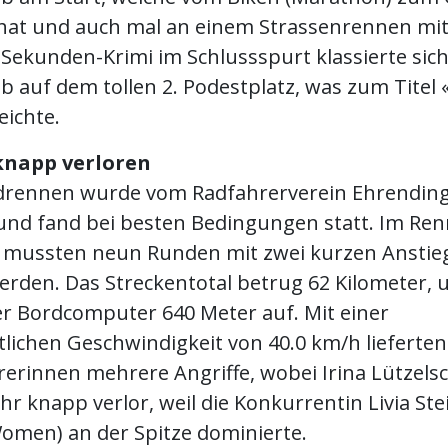
hat und auch mal an einem Strassenrennen mit
Sekunden-Krimi im Schlussspurt klassierte sic
b auf dem tollen 2. Podestplatz, was zum Titel
eichte.
 knapp verloren
drennen wurde vom Radfahrerverein Ehrendin
 und fand bei besten Bedingungen statt. Im Re
e mussten neun Runden mit zwei kurzen Anstie
werden. Das Streckentotal betrug 62 Kilometer,
er Bordcomputer 640 Meter auf. Mit einer
lichen Geschwindigkeit von 40.0 km/h lieferten 
erinnen mehrere Angriffe, wobei Irina Lützel
ehr knapp verlor, weil die Konkurrentin Livia S
omen) an der Spitze dominierte.