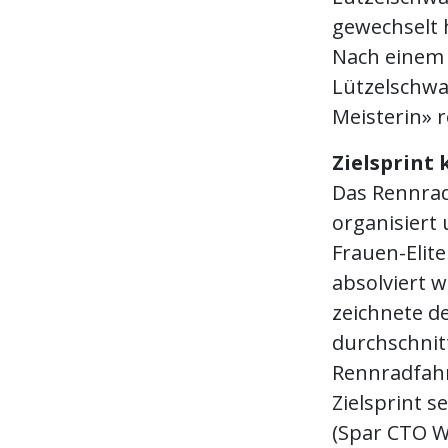
gewechselt 
Nach einem 
Lützelschwa
Meisterin» r
Zielsprint
Das Rennra
organisiert
Frauen-Elit
absolviert 
zeichnete d
durchschnitt
Rennradfahr
Zielsprint s
(Spar CTO W