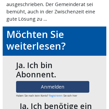
ausgeschrieben. Der Gemeinderat sei
Newsletter
bemüht, auch in der Zwischenzeit eine
gute Lösung zu ...
rtseite
Möchten Sie
kt
weiterlesen?
Ja. Ich bin
Abonnent.
Anmelden
eräte
Haben Sie noch kein Konto?
Registrieren
Sie sich hier
tsbeilage
Ja. Ich benötige ein