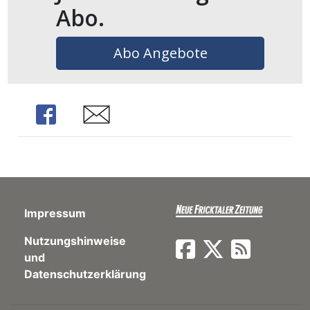
Abo.
en
Abo Angebote
Share
Share
Impressum
preise
Nutzungshinweise
und
Datenschutzerklärung