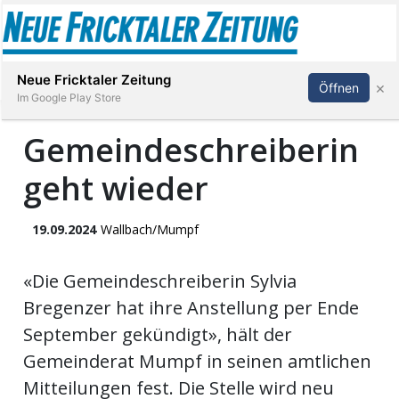
Abonnieren
Anmelden
Neue Fricktaler Zeitung
×
Öffnen
Im Google Play Store
Gemeindeschreiberin
geht wieder
Immobilien
anstaltungen
19.09.2024
Wallbach/Mumpf
Stellen
«Die Gemeindeschreiberin Sylvia
Bregenzer hat ihre Anstellung per Ende
E-
September gekündigt», hält der
Paper
Gemeinderat Mumpf in seinen amtlichen
Mitteilungen fest. Die Stelle wird neu
App