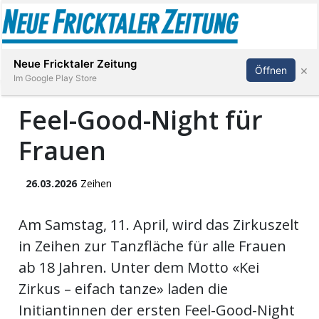
Abonnieren
Anmelden
Neue Fricktaler Zeitung
×
Öffnen
Im Google Play Store
Feel-Good-Night für
Frauen
Immobilien
anstaltungen
26.03.2026
Zeihen
Stellen
Am Samstag, 11. April, wird das Zirkuszelt
in Zeihen zur Tanzfläche für alle Frauen
E-
ab 18 Jahren. Unter dem Motto «Kei
Paper
Zirkus – eifach tanze» laden die
Initiantinnen der ersten Feel-Good-Night
App