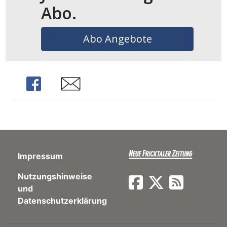
Abo.
en
Abo Angebote
Share
Share
Impressum
preise
Nutzungshinweise
und
Datenschutzerklärung