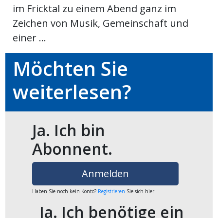
im Fricktal zu einem Abend ganz im
Newsletter
Zeichen von Musik, Gemeinschaft und
einer ...
rtseite
Möchten Sie
kt
weiterlesen?
Ja. Ich bin
Abonnent.
Anmelden
eräte
Haben Sie noch kein Konto?
Registrieren
Sie sich hier
tsbeilage
Ja. Ich benötige ein