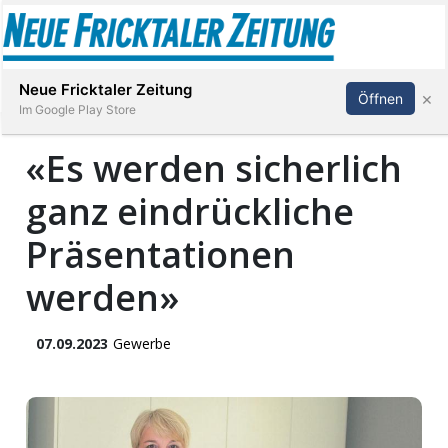
Abonnieren
Anmelden
Neue Fricktaler Zeitung
×
Öffnen
Im Google Play Store
«Es werden sicherlich
ganz eindrückliche
Immobilien
Präsentationen
anstaltungen
werden»
Stellen
07.09.2023
Gewerbe
E-
Paper
App