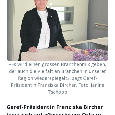
Newsletter
rtseite
kt
«Es wird einen grossen Branchenmix geben,
der auch die Vielfalt an Branchen in unserer
Region wiederspiegelt», sagt Geref-
Präsidentin Franziska Bircher. Foto: Janine
Tschopp
eräte
tsbeilage
Geref-Präsidentin Franziska Bircher
freut sich auf «Gewerbe vor Ort» in