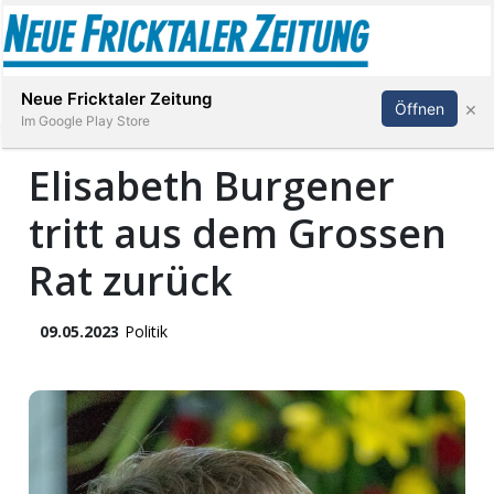
Abonnieren
Anmelden
Neue Fricktaler Zeitung
×
Öffnen
Im Google Play Store
Elisabeth Burgener
tritt aus dem Grossen
Immobilien
Rat zurück
anstaltungen
09.05.2023
Politik
Stellen
E-
Paper
App