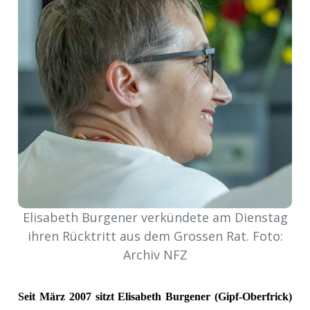
Newsletter
rtseite
kt
Elisabeth Burgener verkündete am Dienstag
ihren Rücktritt aus dem Grossen Rat. Foto:
Archiv NFZ
eräte
tsbeilage
Seit März 2007 sitzt Elisabeth Burgener (Gipf-Oberfrick)