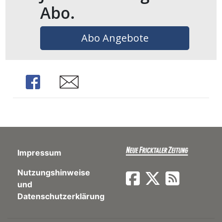
Abo.
en
Abo Angebote
Share
Share
Impressum
preise
Nutzungshinweise
und
Datenschutzerklärung