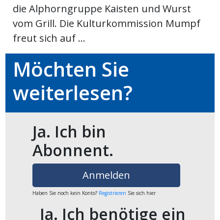
die Alphorngruppe Kaisten und Wurst
Newsletter
vom Grill. Die Kulturkommission Mumpf
freut sich auf ...
rtseite
Möchten Sie
kt
weiterlesen?
Ja. Ich bin
Abonnent.
Anmelden
eräte
Haben Sie noch kein Konto?
Registrieren
Sie sich hier
tsbeilage
Ja. Ich benötige ein