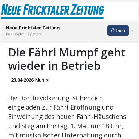
Abonnieren
Anmelden
Neue Fricktaler Zeitung
×
Öffnen
Im Google Play Store
Die Fähri Mumpf geht
wieder in Betrieb
Immobilien
anstaltungen
23.04.2026
Mumpf
Stellen
Die Dorfbevölkerung ist herzlich
eingeladen zur Fähri-Eröffnung und
E-
Einweihung des neuen Fähri-Häuschens
Paper
und Steg am Freitag, 1. Mai, um 18 Uhr,
mit musikalischer Unterhaltung durch
App