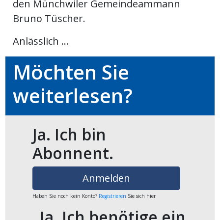
den Münchwiler Gemeindeammann
Bruno Tüscher.
en
Anlässlich ...
Möchten Sie
weiterlesen?
Ja. Ich bin
Abonnent.
preise
Anmelden
Haben Sie noch kein Konto?
Registrieren
Sie sich hier
Ja. Ich benötige ein