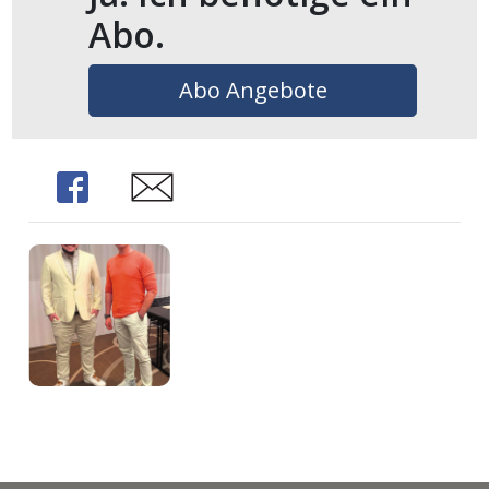
ents-
Abo.
Abo Angebote
Share
Share