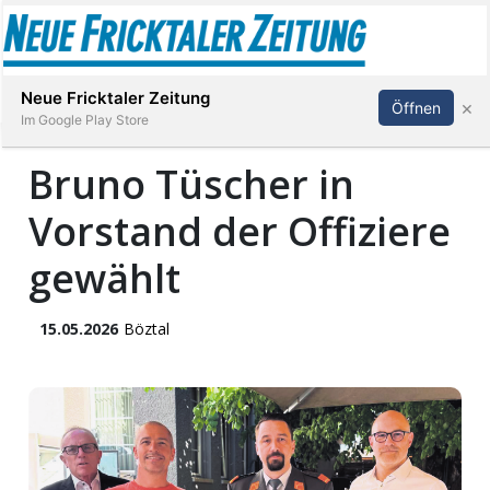
Abonnieren
Anmelden
Neue Fricktaler Zeitung
×
Öffnen
Im Google Play Store
Bruno Tüscher in
Vorstand der Offiziere
Immobilien
gewählt
anstaltungen
15.05.2026
Böztal
Stellen
E-
Paper
App