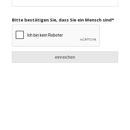
Newsletter
rtseite
kt
eräte
tsbeilage