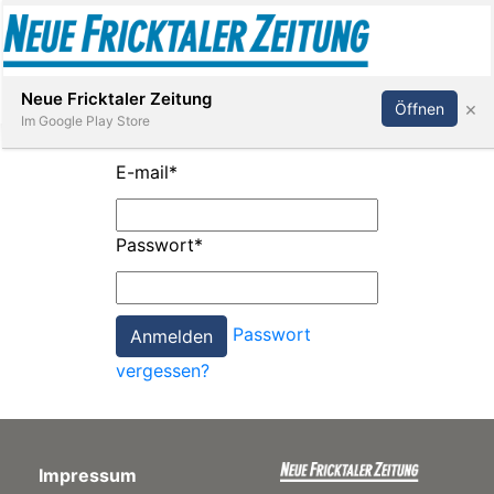
Abonnieren
Anmelden
Neue Fricktaler Zeitung
×
Öffnen
Im Google Play Store
E-mail
*
Immobilien
Passwort
*
anstaltungen
Passwort
Stellen
vergessen?
E-
Paper
Impressum
App