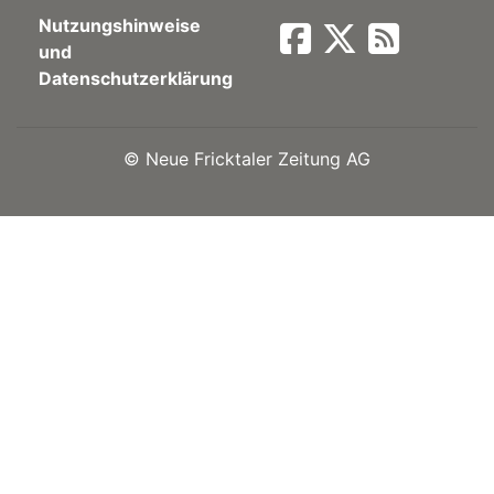
Nutzungshinweise
Newsletter
und
Datenschutzerklärung
rtseite
©
Neue Fricktaler Zeitung AG
kt
eräte
tsbeilage