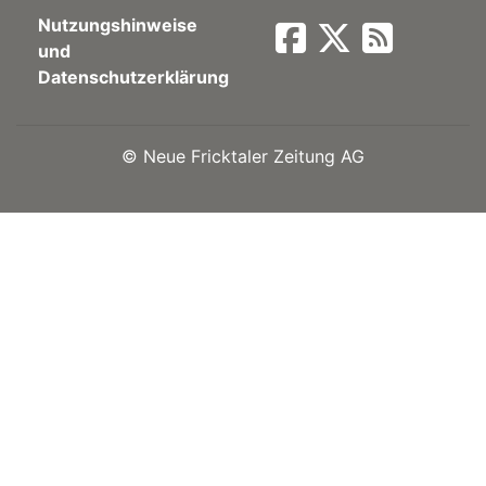
Nutzungshinweise
Newsletter
und
Datenschutzerklärung
rtseite
©
Neue Fricktaler Zeitung AG
kt
eräte
tsbeilage