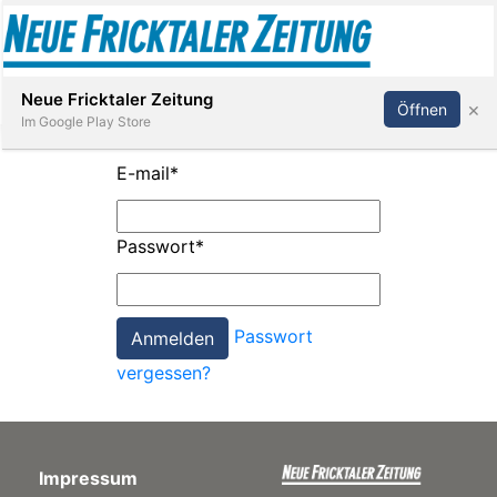
Abonnieren
Anmelden
Neue Fricktaler Zeitung
×
Öffnen
Im Google Play Store
E-mail
*
Immobilien
Passwort
*
anstaltungen
Passwort
Stellen
vergessen?
E-
Paper
Impressum
App