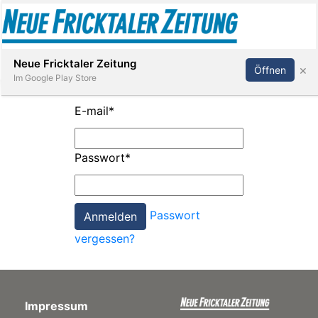
Abonnieren
Anmelden
Neue Fricktaler Zeitung
×
Öffnen
Im Google Play Store
E-mail
*
Immobilien
Passwort
*
anstaltungen
Passwort
Stellen
vergessen?
E-
Paper
Impressum
App