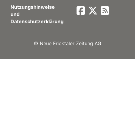
Nutzungshinweise
Newsletter
und
Datenschutzerklärung
rtseite
©
Neue Fricktaler Zeitung AG
kt
eräte
tsbeilage