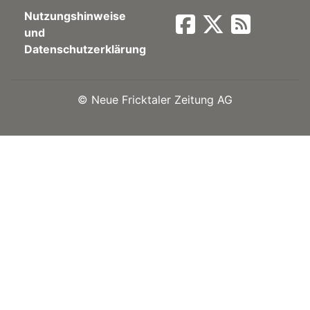
Nutzungshinweise
Newsletter
und
Datenschutzerklärung
rtseite
©
Neue Fricktaler Zeitung AG
kt
eräte
tsbeilage