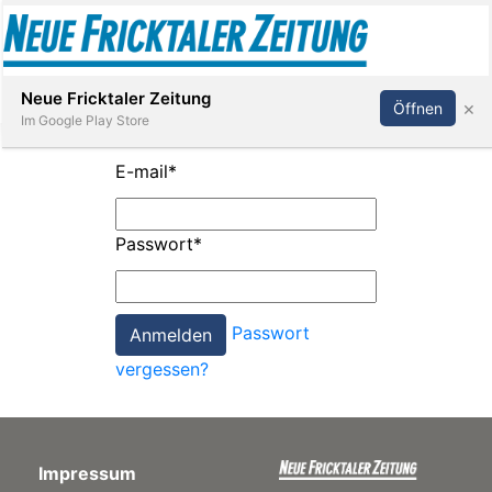
Abonnieren
Anmelden
Neue Fricktaler Zeitung
×
Öffnen
Im Google Play Store
E-mail
*
Immobilien
Passwort
*
anstaltungen
Passwort
Stellen
vergessen?
E-
Paper
Impressum
App