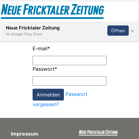
Abonnieren
Anmelden
Neue Fricktaler Zeitung
×
Öffnen
Im Google Play Store
E-mail
*
Immobilien
Passwort
*
anstaltungen
Passwort
Stellen
vergessen?
E-
Paper
Impressum
App