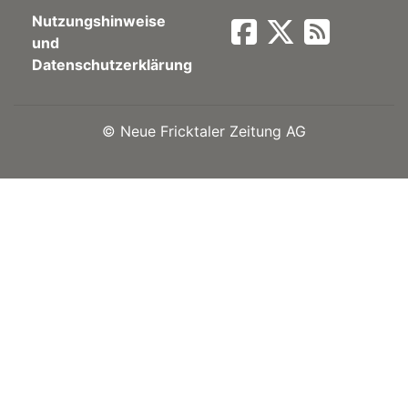
Nutzungshinweise
Newsletter
und
Datenschutzerklärung
rtseite
©
Neue Fricktaler Zeitung AG
kt
eräte
tsbeilage