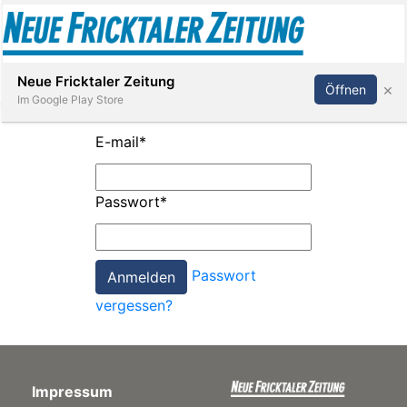
Abonnieren
Anmelden
Neue Fricktaler Zeitung
×
Öffnen
Im Google Play Store
E-mail
*
Immobilien
Passwort
*
anstaltungen
Passwort
Stellen
vergessen?
E-
Paper
Impressum
App