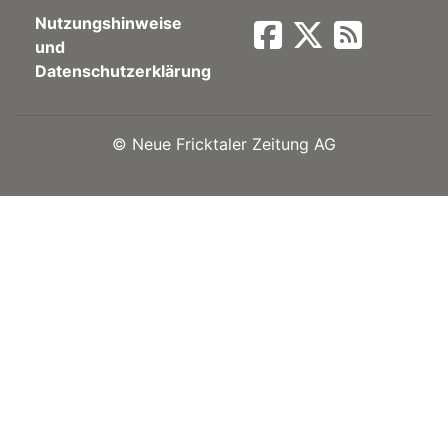
Nutzungshinweise
Newsletter
und
Datenschutzerklärung
rtseite
©
Neue Fricktaler Zeitung AG
kt
eräte
tsbeilage