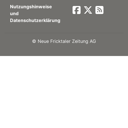
Nutzungshinweise
Newsletter
und
Datenschutzerklärung
rtseite
©
Neue Fricktaler Zeitung AG
kt
eräte
tsbeilage