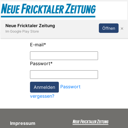
Abonnieren
Anmelden
Neue Fricktaler Zeitung
×
Öffnen
Im Google Play Store
E-mail
*
Immobilien
Passwort
*
anstaltungen
Passwort
Stellen
vergessen?
E-
Paper
Impressum
App