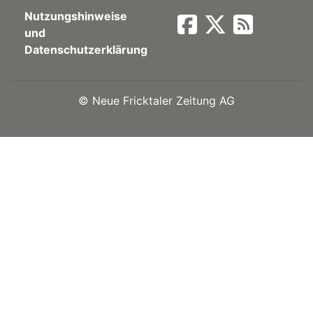
Nutzungshinweise
Newsletter
und
Datenschutzerklärung
rtseite
©
Neue Fricktaler Zeitung AG
kt
eräte
tsbeilage