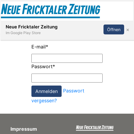
Abonnieren
Anmelden
Neue Fricktaler Zeitung
×
Öffnen
Im Google Play Store
E-mail
*
Immobilien
Passwort
*
anstaltungen
Passwort
Stellen
vergessen?
E-
Paper
Impressum
App