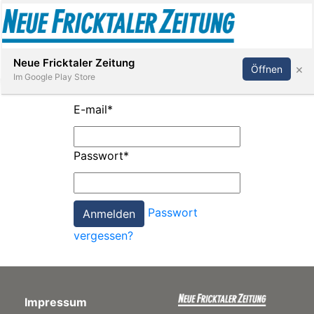
Abonnieren
Anmelden
Neue Fricktaler Zeitung
×
Öffnen
Im Google Play Store
E-mail
*
Immobilien
Passwort
*
anstaltungen
Passwort
Stellen
vergessen?
E-
Paper
Impressum
App