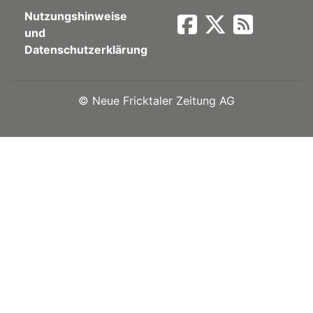
Nutzungshinweise
Newsletter
und
Datenschutzerklärung
rtseite
©
Neue Fricktaler Zeitung AG
kt
eräte
tsbeilage