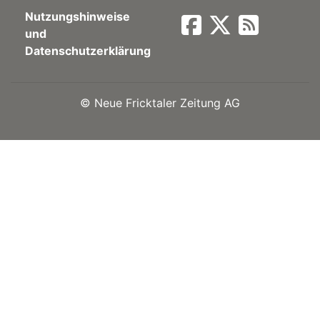
Nutzungshinweise
Newsletter
und
Datenschutzerklärung
rtseite
©
Neue Fricktaler Zeitung AG
kt
eräte
tsbeilage