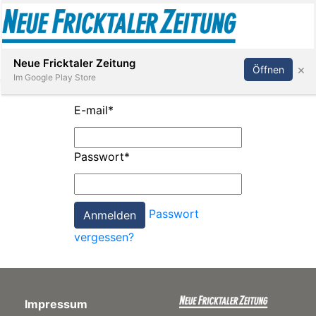
Abonnieren
Anmelden
Neue Fricktaler Zeitung
×
Öffnen
Im Google Play Store
E-mail
*
Immobilien
Passwort
*
anstaltungen
Passwort
Stellen
vergessen?
E-
Paper
Impressum
App