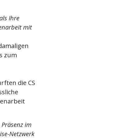
als Ihre
narbeit mit
 damaligen
ns zum
rften die CS
ssliche
menarbeit
n Präsenz im
tise-Netzwerk