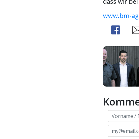
dass wir be
www.bm-agr
Share
Sh
Komme