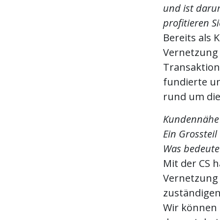
und ist daru
profitieren S
Bereits als
Vernetzung 
Transaktion
fundierte u
rund um di
Kundennähe u
Ein Grossteil
Was bedeutet
Mit der CS h
Vernetzung
zuständigen
Wir können 