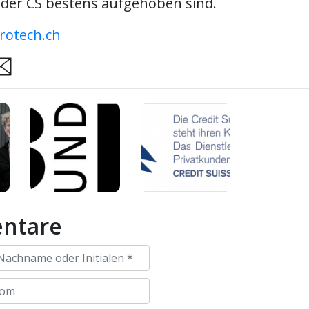
i der CS bestens aufgehoben sind.
otech.ch
are
ntare