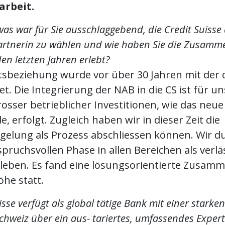
rbeit.
as war für Sie ausschlaggebend, die Credit Suisse 
rtnerin zu wählen und wie haben Sie die Zusamme
en letzten Jahren erlebt?
tsbeziehung wurde vor über 30 Jahren mit der
t. Die Integrierung der NAB in die CS ist für u
osser betrieblicher Investitionen, wie das neue
 erfolgt. Zugleich haben wir in dieser Zeit die
gelung als Prozess abschliessen können. Wir du
spruchsvollen Phase in allen Bereichen als verlä
rleben. Es fand eine lösungsorientierte Zusam
he statt.
isse verfügt als global tätige Bank mit einer starke
hweiz über ein aus- tariertes, umfassendes Exper