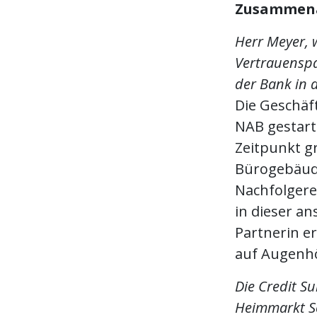
Zusammena
Herr Meyer, w
Vertrauenspa
der Bank in d
Die Geschäf
NAB gestarte
Zeitpunkt gr
Bürogebäude,
Nachfolgere
in dieser an
Partnerin e
auf Augenhö
Die Credit Su
Heimmarkt Sc