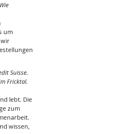
 Wie
n
es um
 wir
estellungen
dit Suisse.
m Fricktal.
nd lebt. Die
ege zum
menarbeit.
nd wissen,