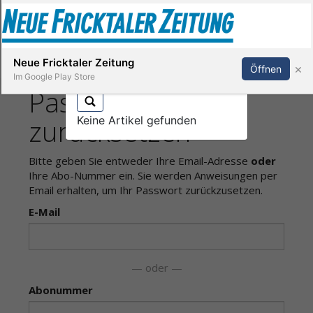
Abonnieren
Anmelden
×
Neue Fricktaler Zeitung
×
Öffnen
Im Google Play Store
Keine Artikel gefunden
Immobilien
anstaltungen
Stellen
E-
Paper
App