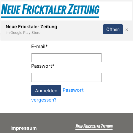
Abonnieren
Anmelden
Neue Fricktaler Zeitung
×
Öffnen
Im Google Play Store
E-mail
*
Immobilien
Passwort
*
anstaltungen
Passwort
Stellen
vergessen?
E-
Paper
Impressum
App