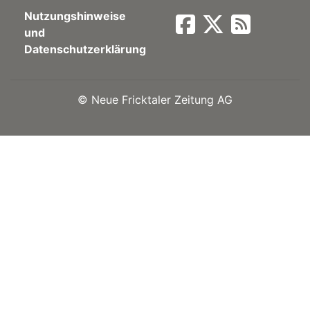
Nutzungshinweise
Newsletter
und
Datenschutzerklärung
rtseite
©
Neue Fricktaler Zeitung AG
kt
eräte
tsbeilage