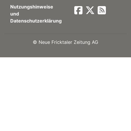
Nutzungshinweise
Newsletter
und
Datenschutzerklärung
rtseite
©
Neue Fricktaler Zeitung AG
kt
eräte
tsbeilage