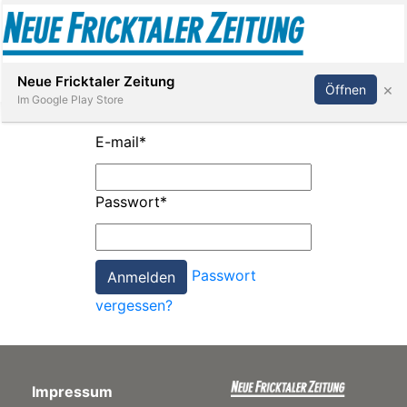
Abonnieren
Anmelden
Neue Fricktaler Zeitung
×
Öffnen
Im Google Play Store
E-mail
*
Immobilien
Passwort
*
anstaltungen
Passwort
Stellen
vergessen?
E-
Paper
Impressum
App