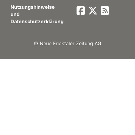
Nutzungshinweise
Newsletter
und
Datenschutzerklärung
rtseite
©
Neue Fricktaler Zeitung AG
kt
eräte
tsbeilage