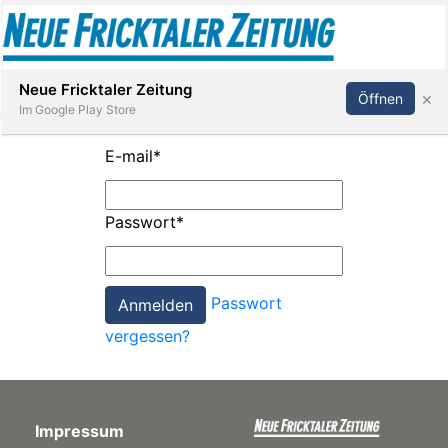
Abonnieren
Anmelden
Neue Fricktaler Zeitung
×
Öffnen
Im Google Play Store
E-mail
*
Immobilien
Passwort
*
anstaltungen
Passwort
Stellen
vergessen?
E-
Paper
Impressum
App