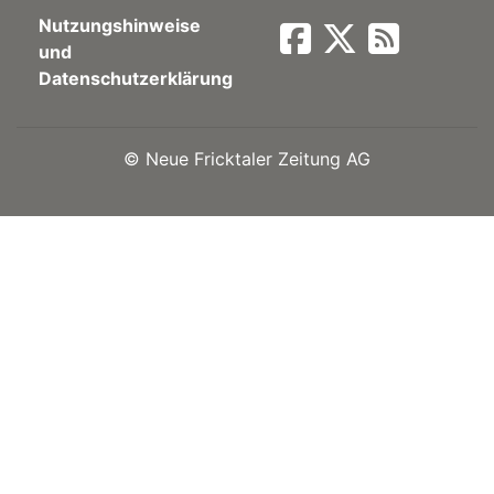
Nutzungshinweise
Newsletter
und
Datenschutzerklärung
rtseite
©
Neue Fricktaler Zeitung AG
kt
eräte
tsbeilage