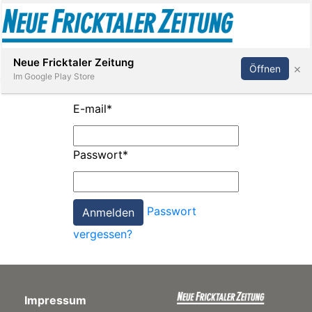
Abonnieren
Anmelden
Neue Fricktaler Zeitung
×
Öffnen
Im Google Play Store
E-mail
*
Immobilien
Passwort
*
anstaltungen
Passwort
Stellen
vergessen?
E-
Paper
Impressum
App