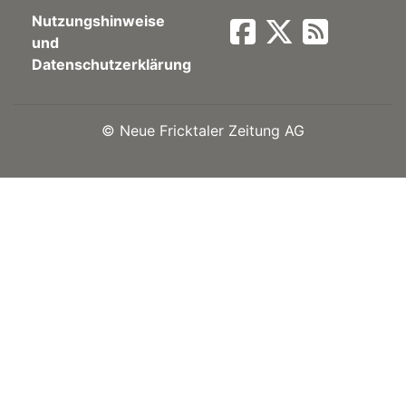
Nutzungshinweise
Newsletter
und
Datenschutzerklärung
rtseite
©
Neue Fricktaler Zeitung AG
kt
eräte
tsbeilage